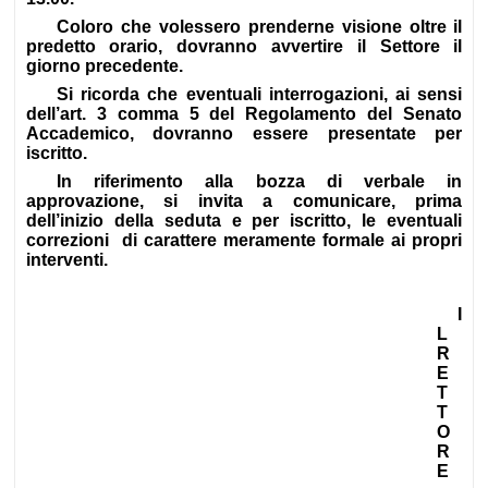
Coloro che volessero prenderne visione oltre il
predetto orario, dovranno avvertire il Settore il
giorno precedente.
Si ricorda che eventuali interrogazioni, ai sensi
dell’art. 3 comma 5 del Regolamento del Senato
Accademico, dovranno essere presentate per
iscritto.
In riferimento alla bozza di verbale in
approvazione, si invita a comunicare, prima
dell’inizio della seduta e per iscritto, le eventuali
correzioni di carattere meramente formale ai propri
interventi.
I
L
R
E
T
T
O
R
E