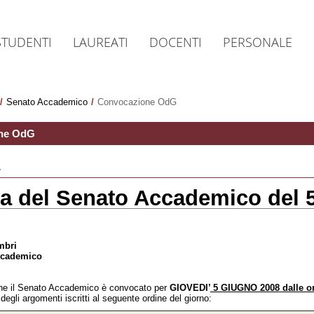
STUDENTI
LAUREATI
DOCENTI
PERSONALE
/
Senato Accademico
/
Convocazione OdG
ne OdG
a
a del Senato Accademico del 
mbri
ccademico
he il Senato Accademico è convocato per
GIOVEDI’
5 GIUGNO 2008
dalle or
degli argomenti iscritti al seguente ordine del giorno: