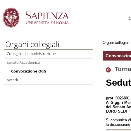
Salta al Contenuto
Organi collegiali
Organi collegiali
Consiglio di amministrazione
Convocazio
Senato Accademico
Torn
Convocazione OdG
Accedi
Sedut
prot. 0026801
Ai
Sigg.ri Me
del Senato A
LORO SEDI
Si comunica c
la discussione 