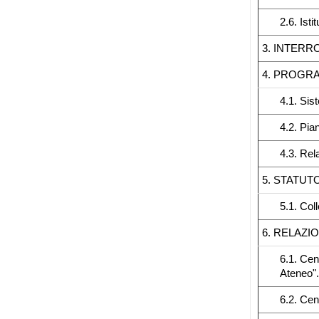
2.6. Ist
3. INTERR
4. PROGRA
4.1. Sis
4.2. Pia
4.3. Rel
5. STATUT
5.1. Col
6. RELAZIO
6.1. Cent
Ateneo".
6.2. Cen